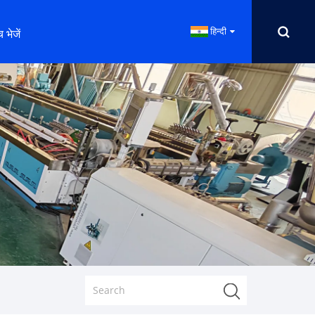
हिन्दी
 भेजें