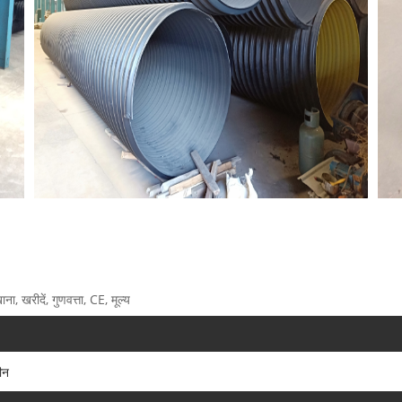
ा, खरीदें, गुणवत्ता, CE, मूल्य
ीन