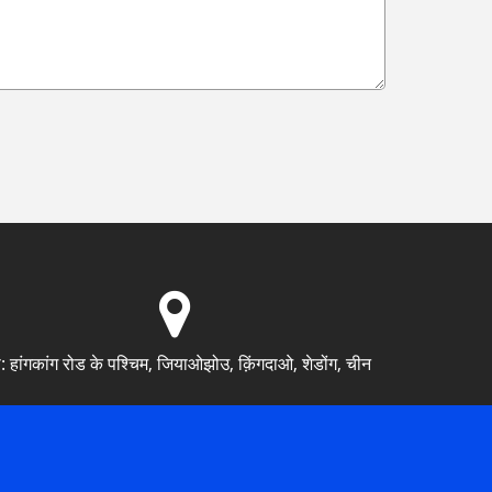
:
हांगकांग रोड के पश्चिम, जियाओझोउ, क़िंगदाओ, शेडोंग, चीन