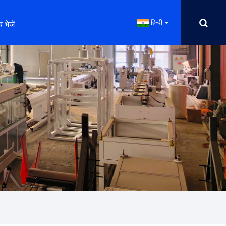
हिन्दी
 भेजें