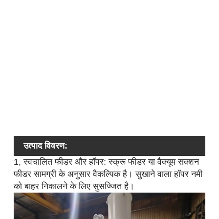
शक
बा
नि
क्ष
ठं
की
मश
लं
उत्पाद विवरण:
1, स्वचालित फीडर और हॉपर: स्क्रू फीडर या वैक्यूम सक्शन
फीडर सामग्री के अनुसार वैकल्पिक है। सुखाने वाला हॉपर नमी
को बाहर निकालने के लिए सुसज्जित है।