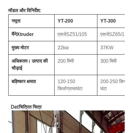
मॉडल और विनिर्देश:
नमूना
YT-200
YT-300
मैंने
Xtruder
एसजे
SZ51/105
एसजे
SZ65/132
मुख्य मोटर
22kw
37KW
अधिकतम। उत्पाद की
200 मिमी
300 मिमी
चौड़ाई
बहिष्कार क्षमता
120-150
20
0-
25
0 किग्रा/
किलोग्राम/घंटा
घंटा
Det
चित्रित चित्र