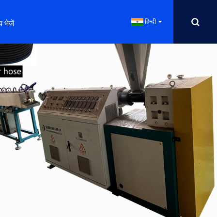
हिन्दी
 भेजें