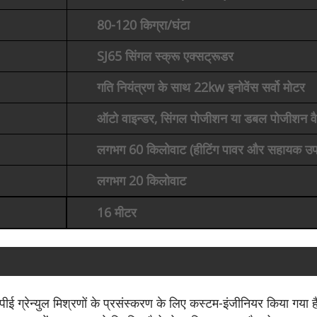
80-120 किग्रा/घंटा
SJ65 सिंगल स्क्रू एक्सट्रूडर
गति नियंत्रण के साथ 22kw इनोवेंस सर्वो मोटर
ऑटो वाइन्डर, सिंगल पोजीशन या डबल पोजीशन व
लगभग 60 किलोवाट (हीटिंग पावर और सहायक उ
लगभग 20 किलोवाट
16 मीटर
ई ग्रेन्युल मिश्रणों के प्रसंस्करण के लिए कस्टम-इंजीनियर किया गया 