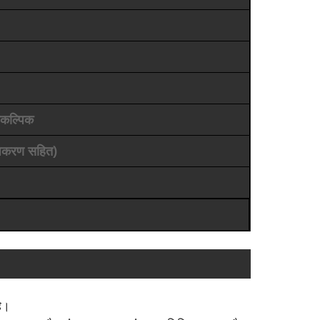
ैकल्पिक
पकरण सहित)
है।