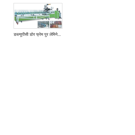
डब्ल्यूपीसी डोर फ्रेम पुर लेमिनेशन मशीन