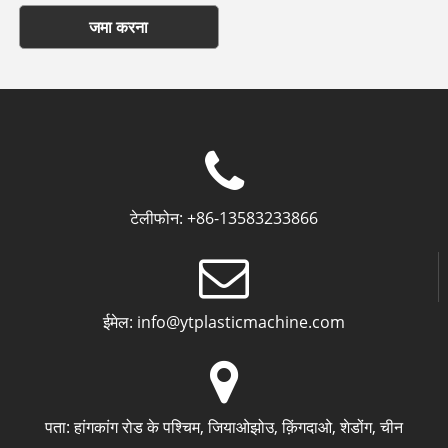
जमा करना
टेलीफोन:
+86-13583233866
ईमेल:
info@ytplasticmachine.com
पता:
हांगकांग रोड के पश्चिम, जियाओझोउ, क़िंगदाओ, शेडोंग, चीन