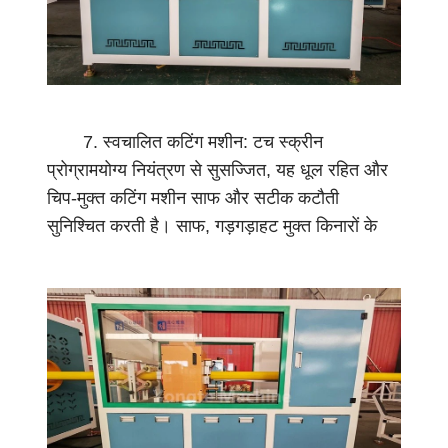
इ
प
उ
त्पा
द
7. स्वचालित कटिंग मशीन: टच स्क्रीन
न
प्रोग्रामयोग्य नियंत्रण से सुसज्जित, यह धूल रहित और
की
चिप-मुक्त कटिंग मशीन साफ ​​और सटीक कटौती
नीं
सुनिश्चित करती है। साफ, गड़गड़ाहट मुक्त किनारों के
व
साथ पूर्व निर्धारित लंबाई (टचस्क्रीन के माध्यम से
र
समायोज्य) में पाइपों को स्वचालित रूप से काटती है,
ख
जिससे प्रसंस्करण के बाद की जरूरतें खत्म हो जाती हैं।
ता
है
।