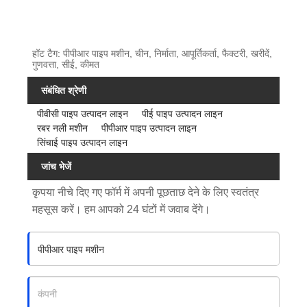
त्पा
पू
दि
री
त
त
हॉट टैग: पीपीआर पाइप मशीन, चीन, निर्माता, आपूर्तिकर्ता, फैक्टरी, खरीदें,
पी
र
गुणवत्ता, सीई, कीमत
पी
ह
संबंधित श्रेणी
आ
से
पीवीसी पाइप उत्पादन लाइन
पीई पाइप उत्पादन लाइन
र
स
रबर नली मशीन
पीपीआर पाइप उत्पादन लाइन
पा
ह
सिंचाई पाइप उत्पादन लाइन
इ
-
जांच भेजें
प
ए
कृपया नीचे दिए गए फॉर्म में अपनी पूछताछ देने के लिए स्वतंत्र
उ
क्स
महसूस करें। हम आपको 24 घंटों में जवाब देंगे।
त्कृ
ट्रू
ष्ट
ज़
उ
न
प
त
स्थि
क