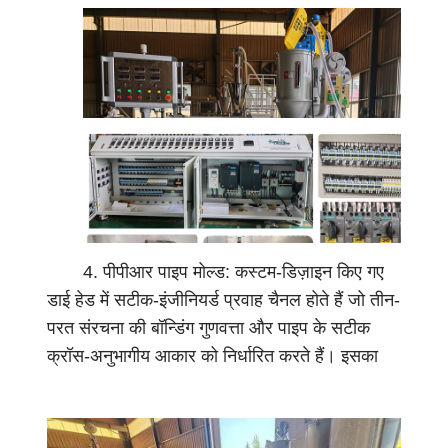
और कर्षण दर को सटीक रूप से नियंत्रित करती है। यह
मा
वास्तविक समय की निगरानी और समायोजन 24/7 स्थिर
न
संचालन सुनिश्चित करता है और उत्पादन डाउनटाइम को
सा
कम करता है।
म
ग्री
स्थि
र
ता
सु
नि
4. पीपीआर पाइप मोल्ड: कस्टम-डिज़ाइन किए गए
श्चि
डाई हेड में सटीक-इंजीनियर्ड प्रवाह चैनल होते हैं जो तीन-
त
परत संरचना की बॉन्डिंग गुणवत्ता और पाइप के सटीक
क
क्रॉस-अनुभागीय आकार को निर्धारित करते हैं। इसका
र
अनुरूप डिज़ाइन पाइप की दीवार पर सख्त परत आसंजन
ने
और समान मोटाई वितरण की गारंटी देता है।
के