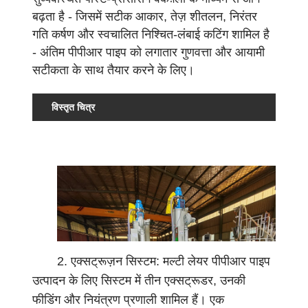
स्थिर गति से मोल्ड से पाइप खींचती है। काटने की
बढ़ता है - जिसमें सटीक आकार, तेज़ शीतलन, निरंतर
प्रणाली पाइपों को पूर्व निर्धारित लंबाई में काटती है। अंत
गति कर्षण और स्वचालित निश्चित-लंबाई कटिंग शामिल है
में, विद्युत नियंत्रण प्रणाली स्थिर संचालन बनाए रखने के
- अंतिम पीपीआर पाइप को लगातार गुणवत्ता और आयामी
लिए संपूर्ण उत्पादन लाइन में तापमान, दबाव, गति और
सटीकता के साथ तैयार करने के लिए।
अन्य मापदंडों को बारीकी से समायोजित करती है।
1
विस्तृत चित्र
.
क
च्चा
मा
ल
प्र
सं
स्क
2. एक्सट्रूज़न सिस्टम: मल्टी लेयर पीपीआर पाइप
र
उत्पादन के लिए सिस्टम में तीन एक्सट्रूडर, उनकी
ण
फीडिंग और नियंत्रण प्रणाली शामिल हैं। एक
प्र