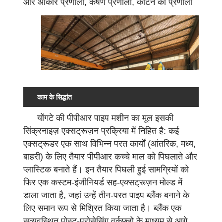
और आकार प्रणाली, कर्षण प्रणाली, काटने की प्रणाली
और विद्युत नियंत्रण प्रणाली। कच्चे माल की प्रसंस्करण
प्रणाली को लगातार गुणवत्ता की गारंटी के लिए विभिन्न
पीपीआर कच्चे माल, जैसे सुखाने और मिश्रण, के पूर्व
उपचार का काम सौंपा गया है। एक्सट्रूज़न प्रणाली में
कई एक्सट्रूडर शामिल होते हैं, जिनमें से प्रत्येक एक
विशिष्ट प्रकार के कच्चे माल को गर्म करने, पिघलाने और
काम के सिद्धांत
बाहर निकालने के लिए जिम्मेदार होता है। सह-
एक्सट्रूज़न के लिए मोल्ड प्रणाली महत्वपूर्ण है, इसका
योंगटे की पीपीआर पाइप मशीन का मूल इसकी
रनर डिज़ाइन तीन-परत संरचना के समग्र प्रभाव और
सिंक्रनाइज़ एक्सट्रूज़न प्रक्रिया में निहित है: कई
पाइप के क्रॉस-सेक्शन के आकार को निर्धारित करता है।
एक्सट्रूडर एक साथ विभिन्न परत कार्यों (आंतरिक, मध्य,
कूलिंग और साइजिंग प्रणाली तेजी से पाइप को ठंडा करने
बाहरी) के लिए तैयार पीपीआर कच्चे माल को पिघलाते और
और आकार देने के लिए साइजिंग स्लीव और कूलिंग वॉटर
प्लास्टिक बनाते हैं। इन तैयार पिघली हुई सामग्रियों को
टैंक का उपयोग करती है, जिससे आयामी सटीकता और
फिर एक कस्टम-इंजीनियर्ड सह-एक्सट्रूज़न मोल्ड में
डाला जाता है, जहां उन्हें तीन-परत पाइप ब्लैंक बनाने के
सतह की गुणवत्ता सुनिश्चित होती है। कर्षण प्रणाली
लिए समान रूप से मिश्रित किया जाता है। ब्लैंक एक
दीवार की मोटाई और लंबाई दोनों को नियंत्रित करते हुए,
सुव्यवस्थित पोस्ट-प्रोसेसिंग वर्कफ़्लो के माध्यम से आगे