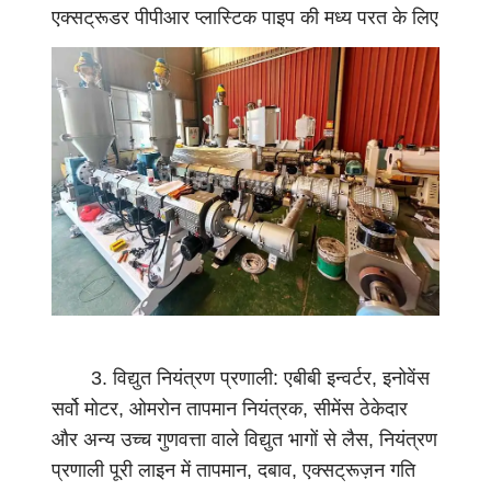
एक्सट्रूडर पीपीआर प्लास्टिक पाइप की मध्य परत के लिए
णा
है, दूसरा आंतरिक और बाहरी परतों के लिए है, और तीसरा
ली
पाइप की मार्किंग लाइन के लिए है।
:
न
मी
को
ख
त्म
क
र
ने
औ
3. विद्युत नियंत्रण प्रणाली: एबीबी इन्वर्टर, इनोवेंस
र
सर्वो मोटर, ओमरोन तापमान नियंत्रक, सीमेंस ठेकेदार
ए
और अन्य उच्च गुणवत्ता वाले विद्युत भागों से लैस, नियंत्रण
क
प्रणाली पूरी लाइन में तापमान, दबाव, एक्सट्रूज़न गति
स