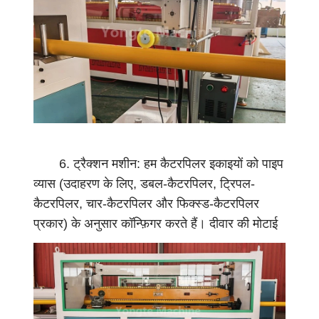
क
र
ण
)
को
सं
भा
ल
6. ट्रैक्शन मशीन: हम कैटरपिलर इकाइयों को पाइप
ता
व्यास (उदाहरण के लिए, डबल-कैटरपिलर, ट्रिपल-
है
कैटरपिलर, चार-कैटरपिलर और फिक्स्ड-कैटरपिलर
-
प्रकार) के अनुसार कॉन्फ़िगर करते हैं। दीवार की मोटाई
दो
और समग्र लंबाई को सटीक रूप से नियंत्रित करने के
ष
लिए मोल्ड से गठित पाइप को स्थिर गति से खींचता है -
मु
सख्त उद्योग आकार मानकों को पूरा करने के लिए
क्त
महत्वपूर्ण।
पा