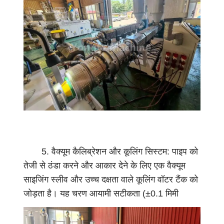
लि
ए
वि
भि
न्न
पी
पी
आ
र
क
च्चे
5. वैक्यूम कैलिब्रेशन और कूलिंग सिस्टम: पाइप को
मा
तेजी से ठंडा करने और आकार देने के लिए एक वैक्यूम
ल
साइजिंग स्लीव और उच्च दक्षता वाले कूलिंग वॉटर टैंक को
के
जोड़ता है। यह चरण आयामी सटीकता (±0.1 मिमी
प्री
सहनशीलता) को लॉक करता है और एक चिकनी, दोष-
ट्री
मुक्त सतह फिनिश प्रदान करता है।