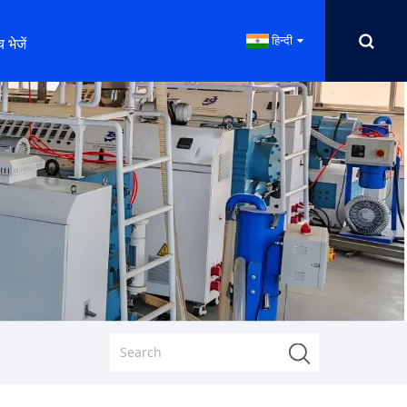
हिन्दी
 भेजें