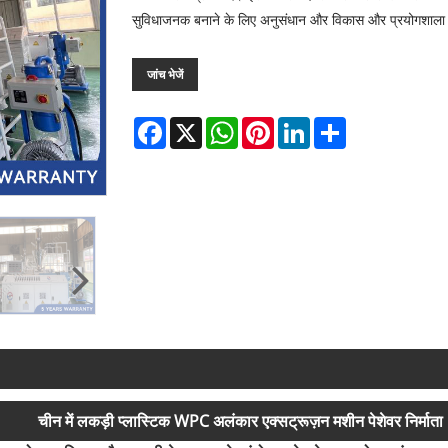
सुविधाजनक बनाने के लिए अनुसंधान और विकास और प्रयोगशाला 
जांच भेजें
Facebook
X
WhatsApp
Pinterest
LinkedIn
Share
चीन में लकड़ी प्लास्टिक WPC अलंकार एक्सट्रूज़न मशीन पेशेवर निर्माता