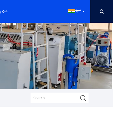
हिन्दी
 भेजें