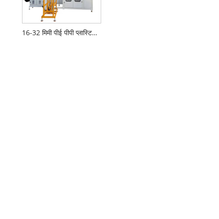
16-32 मिमी पीई पीपी प्लास्टिक पाइप ऑटो वाइंडिंग और पैकिंग मशीन